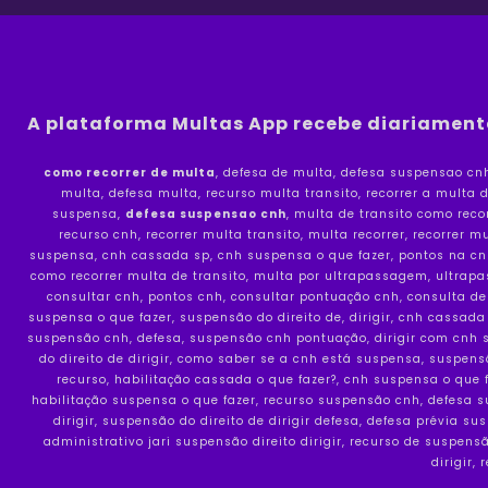
A plataforma Multas App recebe diariamente
como recorrer de multa
, defesa de multa, defesa suspensao cnh,
multa, defesa multa, recurso multa transito, recorrer a multa d
suspensa, 
defesa suspensao cnh
, multa de transito como reco
recurso cnh, recorrer multa transito, multa recorrer, recorrer 
suspensa, cnh cassada sp, cnh suspensa o que fazer, pontos na cnh
como recorrer multa de transito, multa por ultrapassagem, ultrapa
consultar cnh, pontos cnh, consultar pontuação cnh, consulta de 
suspensa o que fazer, suspensão do direito de, dirigir, cnh cassada 
suspensão cnh, defesa, suspensão cnh pontuação, dirigir com cnh su
do direito de dirigir, como saber se a cnh está suspensa, suspen
recurso, habilitação cassada o que fazer?, cnh suspensa o que f
habilitação suspensa o que fazer, recurso suspensão cnh, defesa su
dirigir, suspensão do direito de dirigir defesa, defesa prévia su
administrativo jari suspensão direito dirigir, recurso de suspens
dirigir,