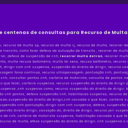
 centenas de consultas para Recurso de Multa
 recurso de multa sp, recurso de multa rj, recurso de multa, recorrer de
e transito, como fazer defesa de autuação de transito , recorrer de multa
rrer, defesa de suspensão de cnh,
 recorrer multa detran
, recorrer mul
multa, multa recusa bafometro, multa lei seca, recusa bafômetro, recurso
, dirigir com cnh suspensa, suspensão do direito de dirigir, recurso c
ssagem faixa continua, recurso ultrapassagem, pontuação cnh, pontuaçã
cnh, consultar pontos cnh, carteira de motorista, consulta de pontos na 
o que fazer, carteira suspensa, recurso suspensão do direito de dirigir 
spensa ,cnh suspensa como, recurso suspensão do direito de dirigir, ba
são cnh pontos, defesa suspensão cnh, habilitacao suspensa, recurso de
azer,suspensão do direito de dirigir,cnh cassada o que fazer, carteira s
spensão cnh pontuação, dirigir com cnh suspensa, defesa, suspensão do 
spensão direito dirigir, cassação do, direito de dirigir, recurso jari su
ão de cnh, carteira de motorista suspensa, habilitação cassada o que fa
 recurso de multa, efesa suspensão do direito de dirigir, cnh suspensa o 