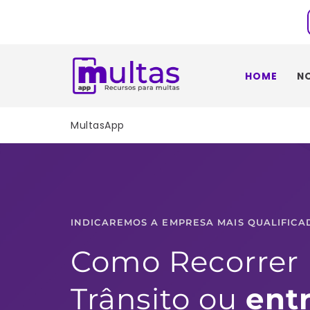
Pular
para
o
HOME
N
conteúdo
MultasApp
INDICAREMOS A EMPRESA MAIS QUALIFICA
Como Recorrer 
Trânsito ou 
entr