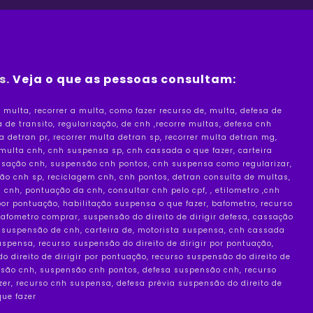
s.
Veja o que as pessoas consultam:
 multa, recorrer a multa, como fazer recurso de, multa, defesa de 
 de transito, regularização, de cnh ,recorre multas, defesa cnh 
ta detran pr, recorrer multa detran sp, recorrer multa detran mg, 
 multa cnh, cnh suspensa sp, cnh cassada o que fazer, carteira 
assação cnh, suspensão cnh pontos, cnh suspensa como regularizar, 
o cnh sp, reciclagem cnh, cnh pontos, detran consulta de multas, 
cnh, pontuação da cnh, consultar cnh pelo cpf, , etilometro ,cnh 
por pontuação, habilitação suspensa o que fazer, bafometro, recurso 
fometro comprar, suspensão do direito de dirigir defesa, cassação 
 suspensão de cnh, carteira de, motorista suspensa, cnh cassada 
uspensa, recurso suspensão do direito de dirigir por pontuação, 
direito de dirigir por pontuação, recurso suspensão do direito de 
spensão cnh, suspensão cnh pontos, defesa suspensão cnh, recurso 
zer, recurso cnh suspensa, defesa prévia suspensão do direito de 
que fazer