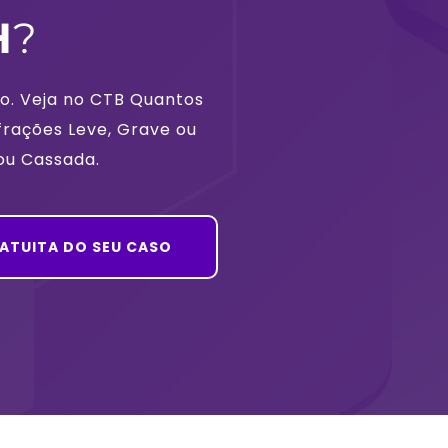
H
?
o. Veja no CTB Quantos 
frações Leve, Grave ou 
ou Cassada.
RATUITA DO SEU CASO