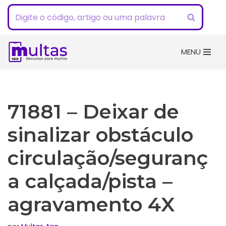
Pular
para
o
MENU
conteúdo
71881 – Deixar de
sinalizar obstáculo
circulação/seguranç
a calçada/pista –
agravamento 4X