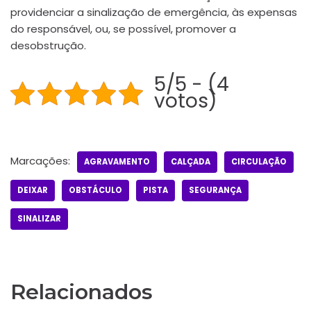
providenciar a sinalização de emergência, às expensas
do responsável, ou, se possível, promover a
desobstrução.
5/5 - (4
votos)
Marcações:
AGRAVAMENTO
CALÇADA
CIRCULAÇÃO
DEIXAR
OBSTÁCULO
PISTA
SEGURANÇA
SINALIZAR
Relacionados