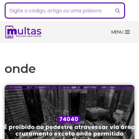
Pular
para
o
MENU
conteúdo
onde