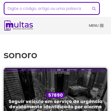
Pular
para
o
MENU
conteúdo
sonoro