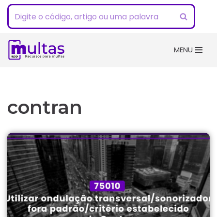
Pular
para
o
MENU
conteúdo
contran